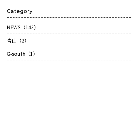
Category
NEWS（143）
青山（2）
G-south（1）