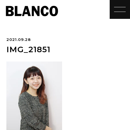
toggle
2021.09.28
IMG_21851