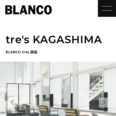
toggle
tre's KAGASHIMA
BLANCO tres 鏡島