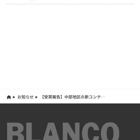
お知らせ
【受賞報告】中部地区の新コンテス
ト「GROOVE」にて、村岡俊輔がメン
ズ部門を受賞