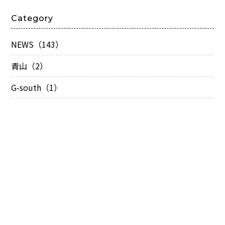
Category
NEWS（143）
青山（2）
G-south（1）