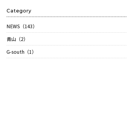
Category
NEWS（143）
青山（2）
G-south（1）