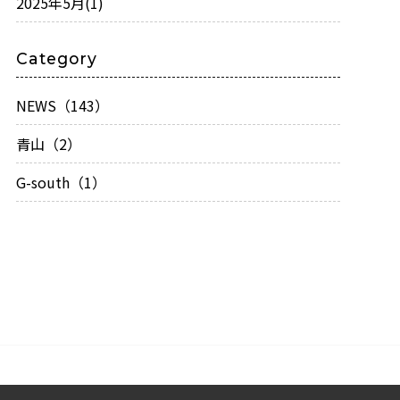
2025年5月
(1)
Category
NEWS（143）
青山（2）
G-south（1）