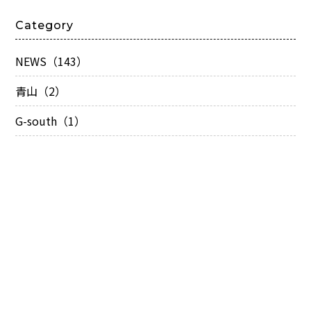
Category
NEWS（143）
青山（2）
G-south（1）