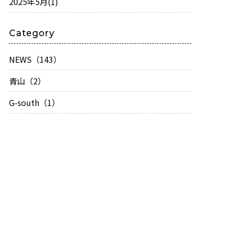
2025年5月
(1)
Category
NEWS（143）
青山（2）
G-south（1）