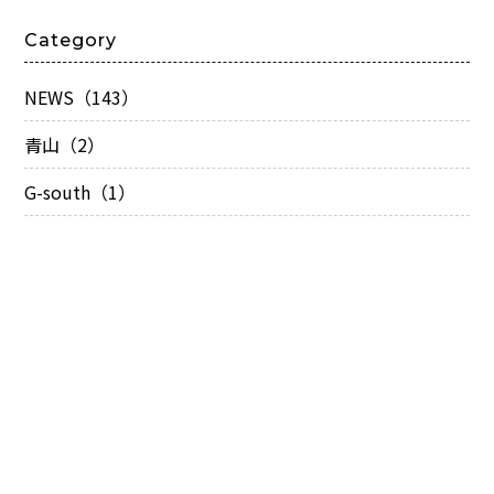
Category
NEWS（143）
青山（2）
G-south（1）