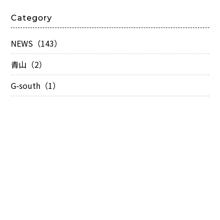
Category
NEWS（143）
青山（2）
G-south（1）