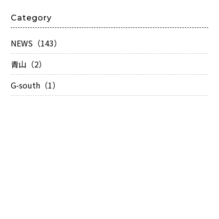
Category
NEWS（143）
青山（2）
G-south（1）