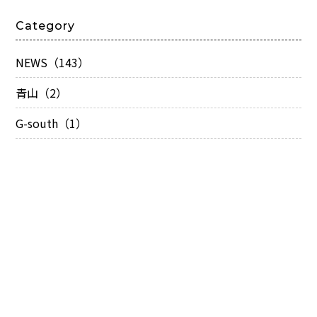
Category
NEWS（143）
青山（2）
G-south（1）