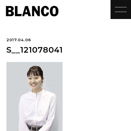
toggle
2017.04.06
S__121078041