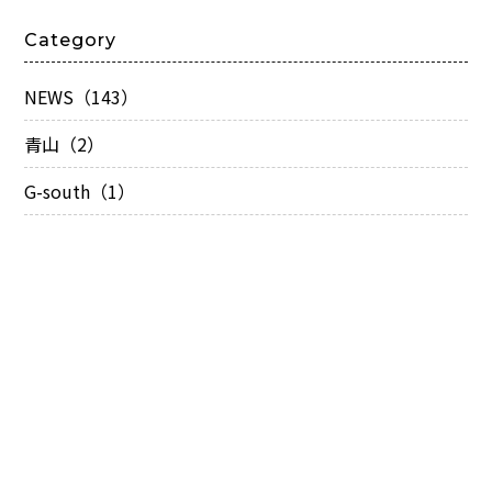
Category
NEWS（143）
青山（2）
G-south（1）