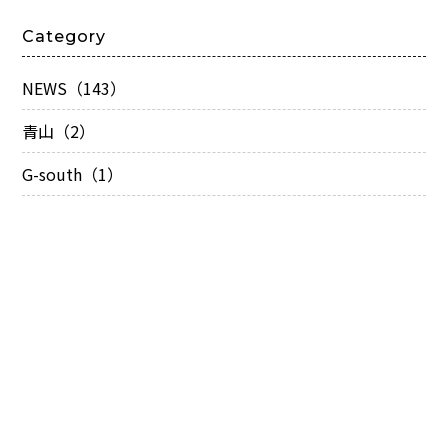
Category
NEWS（143）
青山（2）
G-south（1）