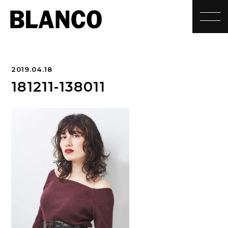
toggle
2019.04.18
181211-138011