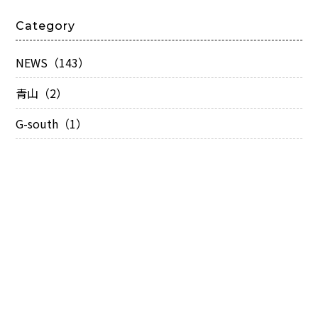
Category
NEWS（143）
青山（2）
G-south（1）