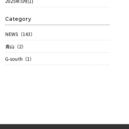
2025年5月
(1)
Category
NEWS（143）
青山（2）
G-south（1）