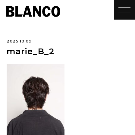
toggle
2025.10.09
marie_B_2