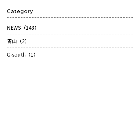
Category
NEWS（143）
青山（2）
G-south（1）