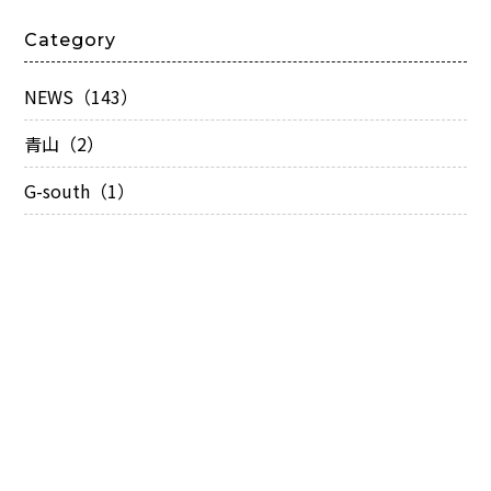
Category
NEWS（143）
青山（2）
G-south（1）