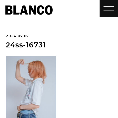
toggle
2024.07.16
24ss-16731