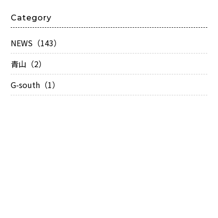
Category
NEWS（143）
青山（2）
G-south（1）