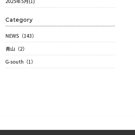
2025年5月
(1)
Category
NEWS（143）
青山（2）
G-south（1）