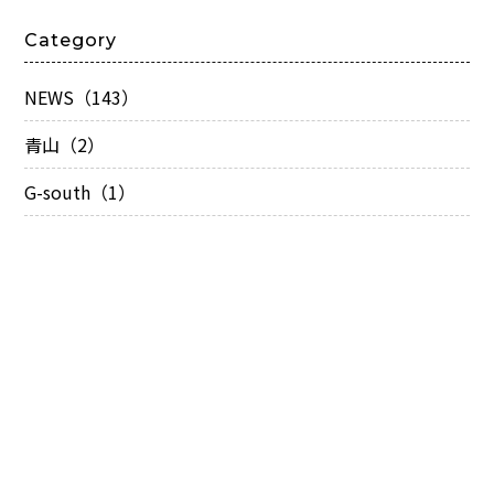
Category
NEWS（143）
青山（2）
G-south（1）