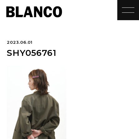
toggle
2023.06.01
SHY056761