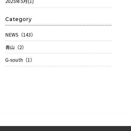
2025年5月
(1)
Category
NEWS（143）
青山（2）
G-south（1）