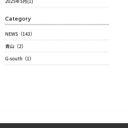
2025年5月
(1)
Category
NEWS（143）
青山（2）
G-south（1）