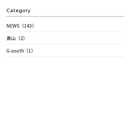
Category
NEWS（143）
青山（2）
G-south（1）