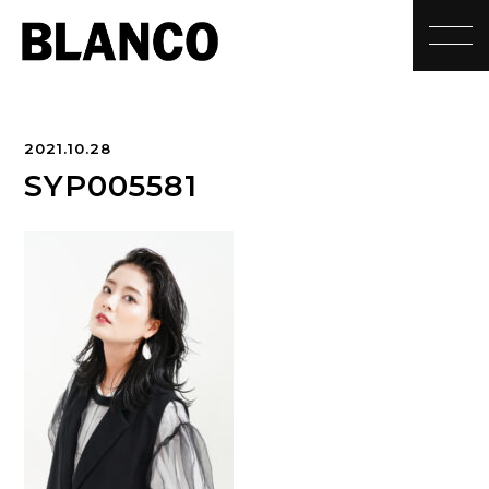
toggle
2021.10.28
SYP005581