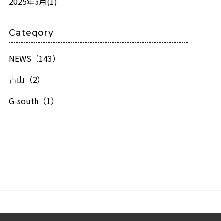
2025年5月
(1)
Category
NEWS（143）
青山（2）
G-south（1）