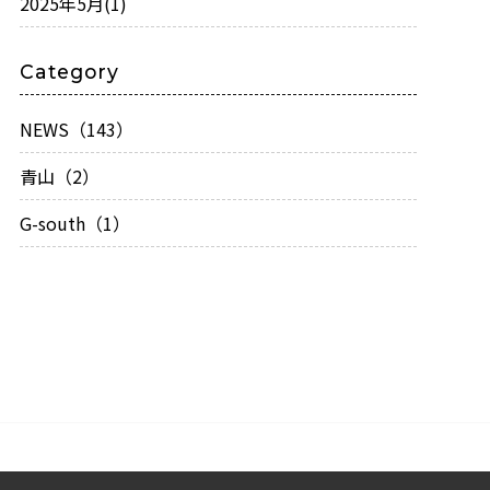
2025年5月
(1)
Category
NEWS（143）
青山（2）
G-south（1）