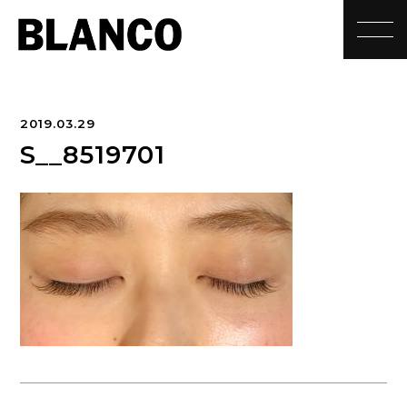
toggle
2019.03.29
S__8519701