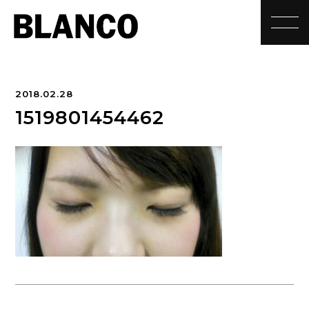
toggle
2018.02.28
1519801454462