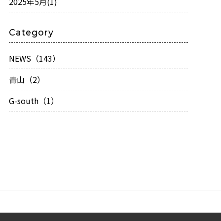
2025年5月
(1)
Category
NEWS（143）
青山（2）
G-south（1）