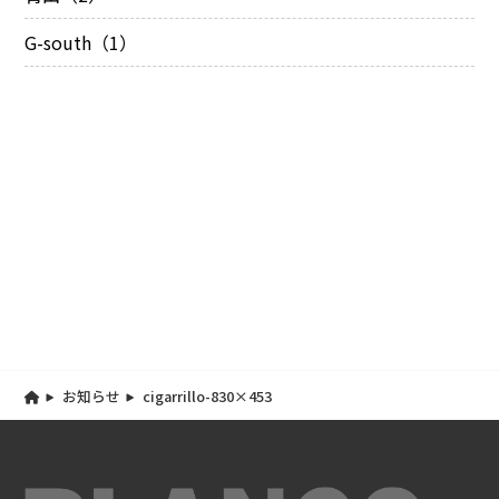
G-south（1）
お知らせ
cigarrillo-830×453