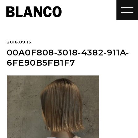
toggle
2018.09.13
00A0F808-3018-4382-911A-
6FE90B5FB1F7