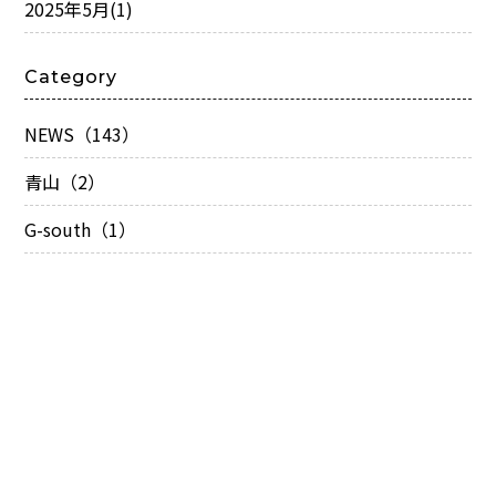
2025年5月
(1)
Category
NEWS（143）
青山（2）
G-south（1）