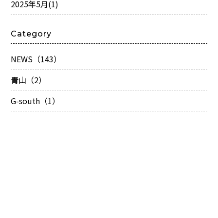
2025年5月
(1)
Category
NEWS（143）
青山（2）
G-south（1）