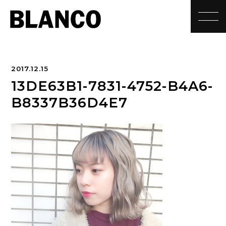
toggle
2017.12.15
13DE63B1-7831-4752-B4A6-
B8337B36D4E7