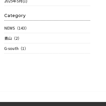
2025年5月
(1)
Category
NEWS（143）
青山（2）
G-south（1）