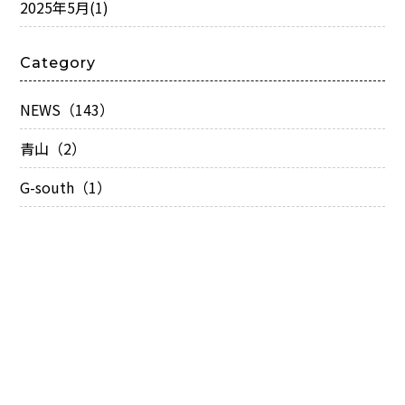
2025年5月
(1)
Category
NEWS（143）
青山（2）
G-south（1）