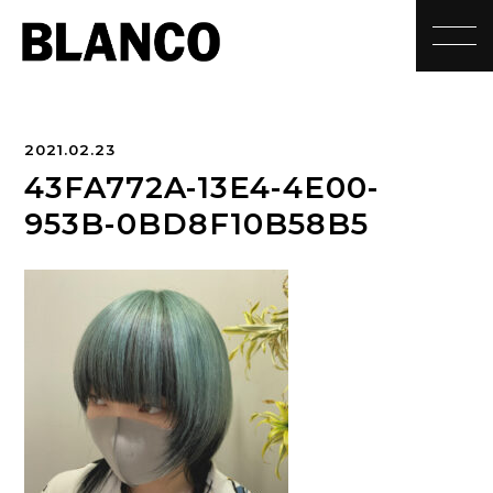
toggle
2021.02.23
43FA772A-13E4-4E00-
953B-0BD8F10B58B5