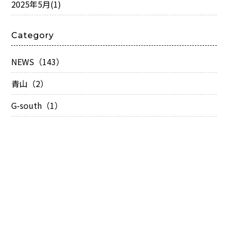
2025年5月
(1)
Category
NEWS（143）
青山（2）
G-south（1）