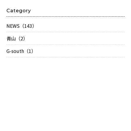
Category
NEWS（143）
青山（2）
G-south（1）