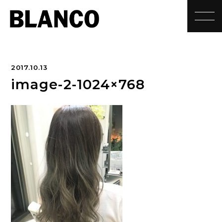
toggle
2017.10.13
image-2-1024×768