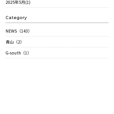
2025年5月
(1)
Category
NEWS（143）
青山（2）
G-south（1）