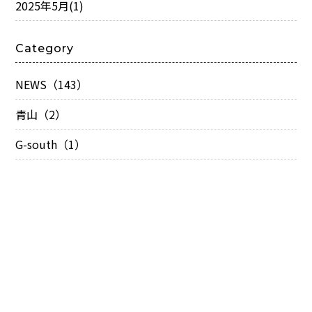
2025年5月
(1)
Category
NEWS（143）
青山（2）
G-south（1）