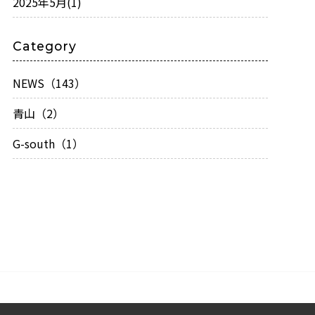
2025年5月
(1)
Category
NEWS（143）
青山（2）
G-south（1）