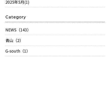
2025年5月
(1)
Category
NEWS（143）
青山（2）
G-south（1）