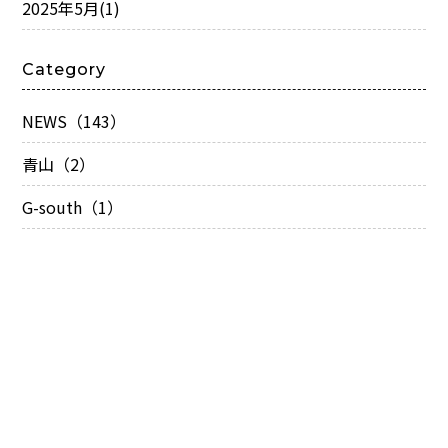
2025年5月
(1)
Category
NEWS（143）
青山（2）
G-south（1）