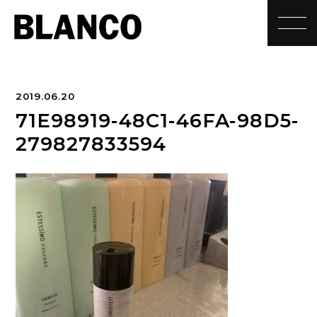
toggle
2019.06.20
71E98919-48C1-46FA-98D5-
279827833594