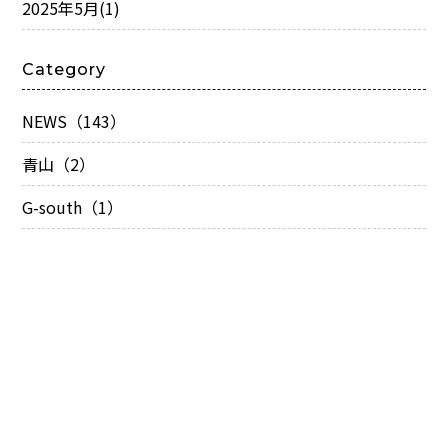
2025年5月
(1)
Category
NEWS（143）
青山（2）
G-south（1）