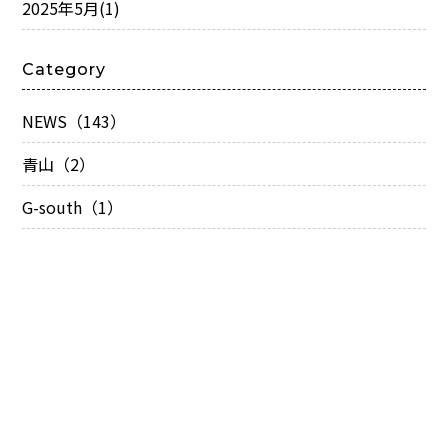
2025年5月
(1)
Category
NEWS（143）
青山（2）
G-south（1）