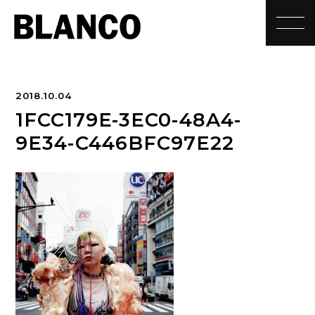
toggle
2018.10.04
1FCC179E-3EC0-48A4-
9E34-C446BFC97E22