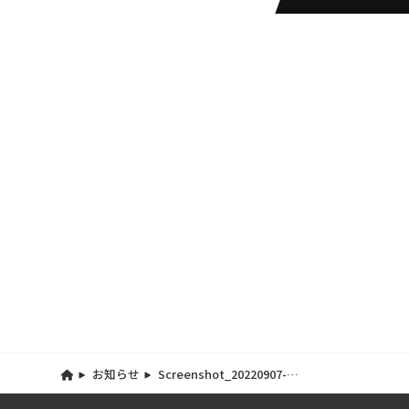
お知らせ
Screenshot_20220907-
160707_Gallery