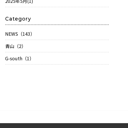
2025年5月
(1)
Category
NEWS（143）
青山（2）
G-south（1）