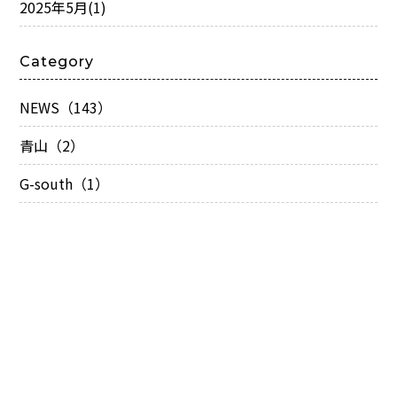
2025年5月
(1)
Category
NEWS（143）
青山（2）
G-south（1）