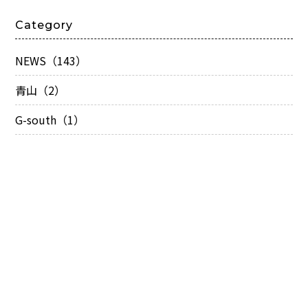
Category
NEWS（143）
青山（2）
G-south（1）