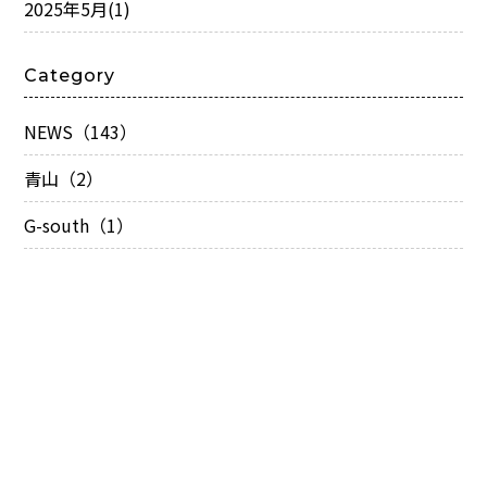
2025年5月
(1)
Category
NEWS（143）
青山（2）
G-south（1）