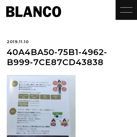
toggle
2019.11.10
40A4BA50-75B1-4962-
B999-7CE87CD43838