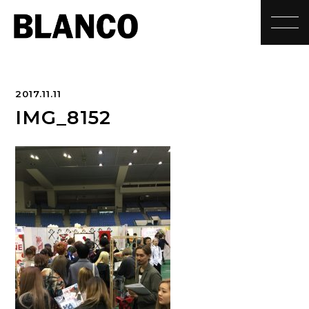
toggle
2017.11.11
IMG_8152