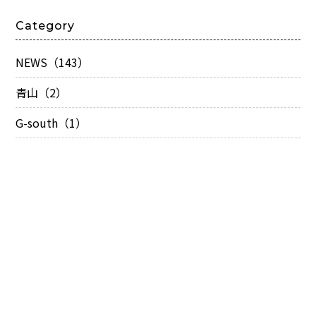
Category
NEWS（143）
青山（2）
G-south（1）