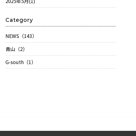
2025年5月
(1)
Category
NEWS（143）
青山（2）
G-south（1）