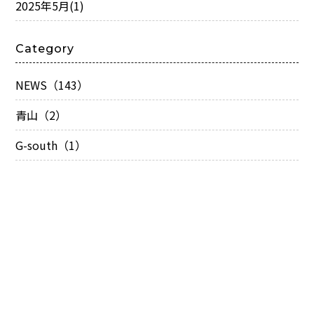
2025年5月
(1)
Category
NEWS（143）
青山（2）
G-south（1）